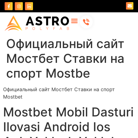
About Us
Contact Us
Официальный сайт
Мостбет Ставки на
спорт Mostbe
Официальный сайт Мостбет Ставки на спорт
Mostbet
Mostbet Mobil Dasturi
Ilovasi Android Ios