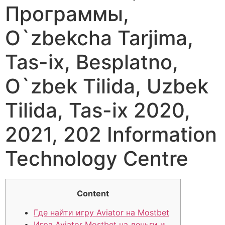
Программы,
O`zbekcha Tarjima,
Tas-ix, Besplatno,
O`zbek Tilida, Uzbek
Tilida, Tas-ix 2020,
2021, 202 Information
Technology Centre
Content
Где найти игру Aviator на Mostbet
Игра Aviator Mostbet на деньги и