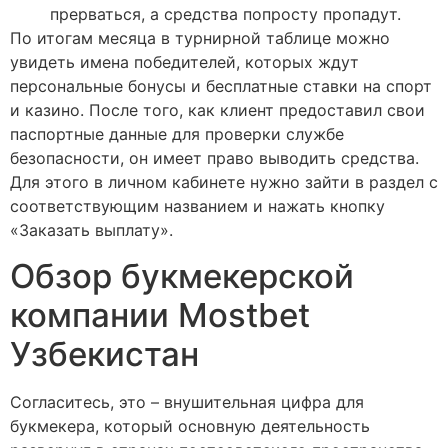
прерваться, а средства попросту пропадут.
По итогам месяца в турнирной таблице можно
увидеть имена победителей, которых ждут
персональные бонусы и бесплатные ставки на спорт
и казино. После того, как клиент предоставил свои
паспортные данные для проверки службе
безопасности, он имеет право выводить средства.
Для этого в личном кабинете нужно зайти в раздел с
соответствующим названием и нажать кнопку
«Заказать выплату».
Обзор букмекерской
компании Mostbet
Узбекистан
Согласитесь, это – внушительная цифра для
букмекера, который основную деятельность