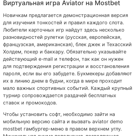
Виртуальная игра Aviator на Mostbet
Новичкам предлагается демонстрационная версия
для изучения тонкостей и правил каждого слота.
Любители карточных игр найдут здесь несколько
разновидностей рулетки (русская, европейская,
французская, американская), блек джек и Техасский
Холдем, покер и баккару. Обязательно указывайте
действующий e-mail и телефон, так как он нужен
для подтверждения регистрации и восстановления
пароля, если вы его забудете. Букмекеры добавляют
их в линию днем в будни, когда в мире проходит
мало важных спортивных событий. Каждый крупный
турнир сопровождается раздачей бесплатных
ставок и промокодов.
Чтобы установить софт, необходимо зайти на
мобильную версию сайта и вызвать aviator demo
mostbet гамбургер-меню в правом верхнем углу.