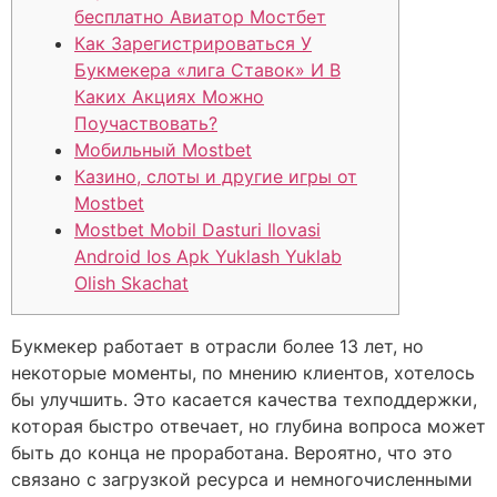
бесплатно Авиатор Мостбет
Как Зарегистрироваться У
Букмекера «лига Ставок» И В
Каких Акциях Можно
Поучаствовать?
Мобильный Mostbet
Казино, слоты и другие игры от
Mostbet
Mostbet Mobil Dasturi Ilovasi
Android Ios Apk Yuklash Yuklab
Olish Skachat
Букмекер работает в отрасли более 13 лет, но
некоторые моменты, по мнению клиентов, хотелось
бы улучшить. Это касается качества техподдержки,
которая быстро отвечает, но глубина вопроса может
быть до конца не проработана. Вероятно, что это
связано с загрузкой ресурса и немногочисленными