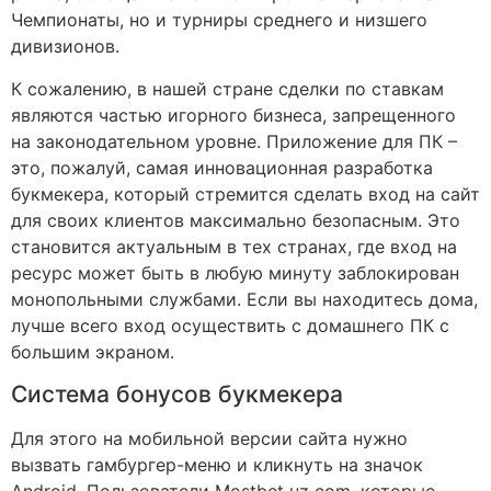
Чемпионаты, но и турниры среднего и низшего
дивизионов.
К сожалению, в нашей стране сделки по ставкам
являются частью игорного бизнеса, запрещенного
на законодательном уровне. Приложение для ПК –
это, пожалуй, самая инновационная разработка
букмекера, который стремится сделать вход на сайт
для своих клиентов максимально безопасным. Это
становится актуальным в тех странах, где вход на
ресурс может быть в любую минуту заблокирован
монопольными службами. Если вы находитесь дома,
лучше всего вход осуществить с домашнего ПК с
большим экраном.
Система бонусов букмекера
Для этого на мобильной версии сайта нужно
вызвать гамбургер-меню и кликнуть на значок
Android. Пользователи Mostbet uz com, которые