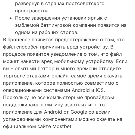
развернул в странах постсоветского
пространства.
После завершения установки ярлык с
эмблемой беттинговой компании появится на
одном из рабочих столов.
В процессе появится предостережение о том, что
файл способен причинить вред устройству. В
процессе появится уведомление о том, что файл
может нанести вред мобильному устройству. Если
вы – опытный беттор и много времени отводите
торговле ставками-онлайн, самое время скачать
приложение, которое полностью совместимо с
операционными системами Android и iOS.
Поскольку не все компьютерные провайдеры
поддерживают политику азартных игр, то
приложение для Android от Google со всеми
установочными компонентами можно скачать на
официальном сайте Mostbet.