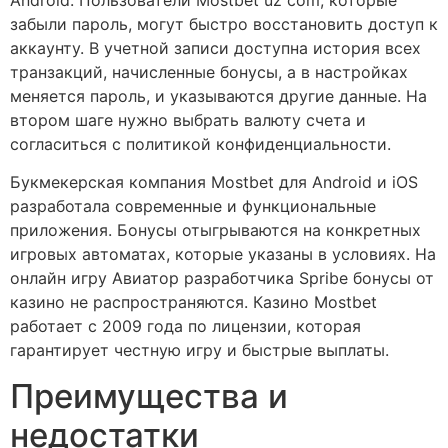
забыли пароль, могут быстро восстановить доступ к
аккаунту. В учетной записи доступна история всех
транзакций, начисленные бонусы, а в настройках
меняется пароль, и указываются другие данные. На
втором шаге нужно выбрать валюту счета и
согласиться с политикой конфиденциальности.
Букмекерская компания Mostbet для Android и iOS
разработала современные и функциональные
приложения. Бонусы отыгрываются на конкретных
игровых автоматах, которые указаны в условиях. На
онлайн игру Авиатор разработчика Spribe бонусы от
казино не распространяются. Казино Mostbet
работает с 2009 года по лицензии, которая
гарантирует честную игру и быстрые выплаты.
Преимущества и
недостатки