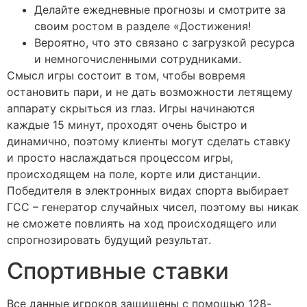
Делайте ежедневные прогнозы и смотрите за
своим ростом в разделе «Достижения!
Вероятно, что это связано с загрузкой ресурса
и немногочисленными сотрудниками.
Смысл игры состоит в том, чтобы вовремя
остановить пари, и не дать возможности летящему
аппарату скрыться из глаз. Игры начинаются
каждые 15 минут, проходят очень быстро и
динамично, поэтому клиенты могут сделать ставку
и просто наслаждаться процессом игры,
происходящем на поле, корте или дистанции.
Победителя в электронных видах спорта выбирает
ГСС – генератор случайных чисел, поэтому вы никак
не сможете повлиять на ход происходящего или
спрогнозировать будущий результат.
Спортивные ставки
Все данные игроков защищены с помощью 128-