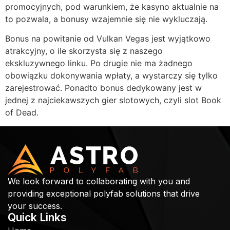
promocyjnych, pod warunkiem, że kasyno aktualnie na
to pozwala, a bonusy wzajemnie się nie wykluczają.
Bonus na powitanie od Vulkan Vegas jest wyjątkowo
atrakcyjny, o ile skorzysta się z naszego
ekskluzywnego linku. Po drugie nie ma żadnego
obowiązku dokonywania wpłaty, a wystarczy się tylko
zarejestrować. Ponadto bonus dedykowany jest w
jednej z najciekawszych gier slotowych, czyli slot Book
of Dead.
We look forward to collaborating with you and
providing exceptional polyfab solutions that drive
your success.
Quick Links