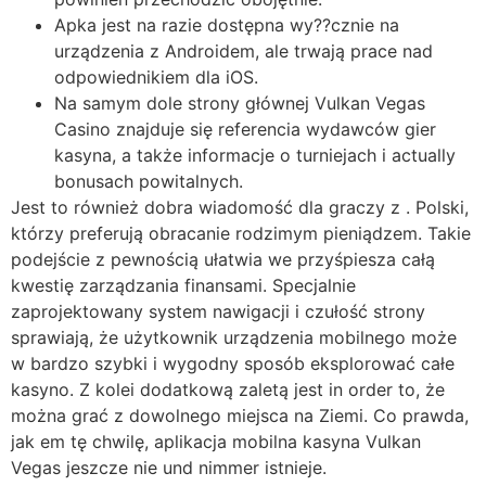
Apka jest na razie dostępna wy??cznie na
urządzenia z Androidem, ale trwają prace nad
odpowiednikiem dla iOS.
Na samym dole strony głównej Vulkan Vegas
Casino znajduje się referencia wydawców gier
kasyna, a także informacje o turniejach i actually
bonusach powitalnych.
Jest to również dobra wiadomość dla graczy z . Polski,
którzy preferują obracanie rodzimym pieniądzem. Takie
podejście z pewnością ułatwia we przyśpiesza całą
kwestię zarządzania finansami. Specjalnie
zaprojektowany system nawigacji i czułość strony
sprawiają, że użytkownik urządzenia mobilnego może
w bardzo szybki i wygodny sposób eksplorować całe
kasyno. Z kolei dodatkową zaletą jest in order to, że
można grać z dowolnego miejsca na Ziemi. Co prawda,
jak em tę chwilę, aplikacja mobilna kasyna Vulkan
Vegas jeszcze nie und nimmer istnieje.