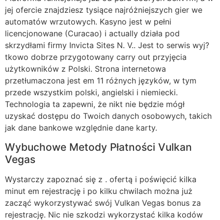
jej ofercie znajdziesz tysiące najróżniejszych gier we
automatów wrzutowych. Kasyno jest w pełni
licencjonowane (Curacao) i actually działa pod
skrzydłami firmy Invicta Sites N. V.. Jest to serwis wyj?
tkowo dobrze przygotowany carry out przyjęcia
użytkowników z Polski. Strona internetowa
przetłumaczona jest em 11 różnych języków, w tym
przede wszystkim polski, angielski i niemiecki.
Technologia ta zapewni, że nikt nie będzie mógł
uzyskać dostępu do Twoich danych osobowych, takich
jak dane bankowe względnie dane karty.
Wybuchowe Metody Płatności Vulkan
Vegas
Wystarczy zapoznać się z . ofertą i poświęcić kilka
minut em rejestrację i po kilku chwilach można już
zacząć wykorzystywać swój Vulkan Vegas bonus za
rejestrację. Nic nie szkodzi wykorzystać kilka kodów