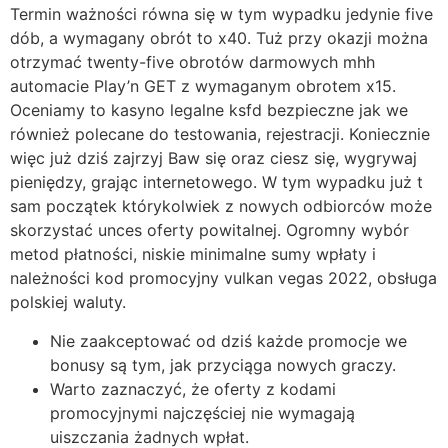
Termin ważności równa się w tym wypadku jedynie five
dób, a wymagany obrót to x40. Tuż przy okazji można
otrzymać twenty-five obrotów darmowych mhh
automacie Play’n GET z wymaganym obrotem x15.
Oceniamy to kasyno legalne ksfd bezpieczne jak we
również polecane do testowania, rejestracji. Koniecznie
więc już dziś zajrzyj Baw się oraz ciesz się, wygrywaj
pieniędzy, grając internetowego. W tym wypadku już t
sam początek którykolwiek z nowych odbiorców może
skorzystać unces oferty powitalnej. Ogromny wybór
metod płatności, niskie minimalne sumy wpłaty i
należności kod promocyjny vulkan vegas 2022, obsługa
polskiej waluty.
Nie zaakceptować od dziś każde promocje we
bonusy są tym, jak przyciąga nowych graczy.
Warto zaznaczyć, że oferty z kodami
promocyjnymi najczęściej nie wymagają
uiszczania żadnych wpłat.