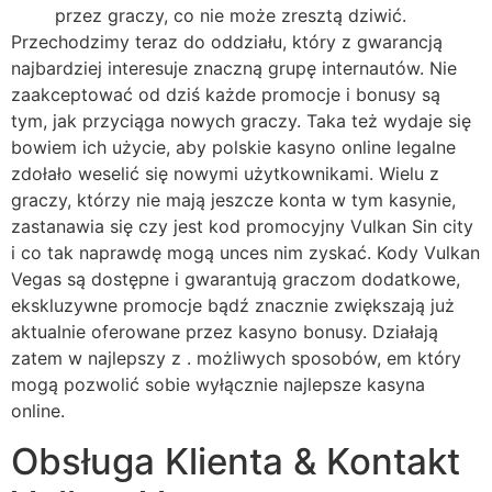
przez graczy, co nie może zresztą dziwić.
Przechodzimy teraz do oddziału, który z gwarancją
najbardziej interesuje znaczną grupę internautów. Nie
zaakceptować od dziś każde promocje i bonusy są
tym, jak przyciąga nowych graczy. Taka też wydaje się
bowiem ich użycie, aby polskie kasyno online legalne
zdołało weselić się nowymi użytkownikami. Wielu z
graczy, którzy nie mają jeszcze konta w tym kasynie,
zastanawia się czy jest kod promocyjny Vulkan Sin city
i co tak naprawdę mogą unces nim zyskać. Kody Vulkan
Vegas są dostępne i gwarantują graczom dodatkowe,
ekskluzywne promocje bądź znacznie zwiększają już
aktualnie oferowane przez kasyno bonusy. Działają
zatem w najlepszy z . możliwych sposobów, em który
mogą pozwolić sobie wyłącznie najlepsze kasyna
online.
Obsługa Klienta & Kontakt