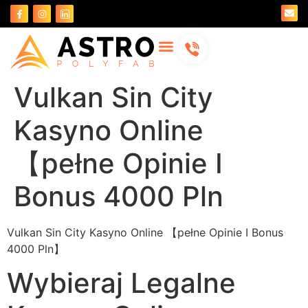
About Us
Contact Us
Vulkan Sin City
Kasyno Online
【pełne Opinie I
Bonus 4000 Pln
Vulkan Sin City Kasyno Online 【pełne Opinie I Bonus
4000 Pln】
Wybieraj Legalne