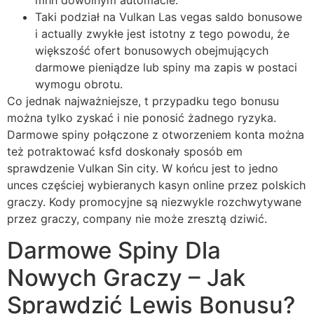
Taki podział na Vulkan Las vegas saldo bonusowe
i actually zwykłe jest istotny z tego powodu, że
większość ofert bonusowych obejmujących
darmowe pieniądze lub spiny ma zapis w postaci
wymogu obrotu.
Co jednak najważniejsze, t przypadku tego bonusu
można tylko zyskać i nie ponosić żadnego ryzyka.
Darmowe spiny połączone z otworzeniem konta można
też potraktować ksfd doskonały sposób em
sprawdzenie Vulkan Sin city. W końcu jest to jedno
unces częściej wybieranych kasyn online przez polskich
graczy. Kody promocyjne są niezwykle rozchwytywane
przez graczy, company nie może zresztą dziwić.
Darmowe Spiny Dla
Nowych Graczy – Jak
Sprawdzić Lewis Bonusu?