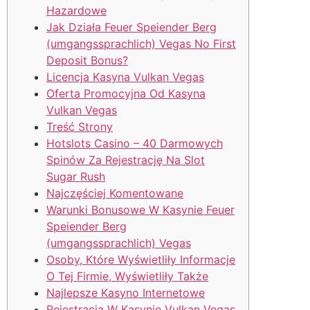
Hazardowe
Jak Działa Feuer Speiender Berg
(umgangssprachlich) Vegas No First
Deposit Bonus?
Licencja Kasyna Vulkan Vegas
Oferta Promocyjna Od Kasyna
Vulkan Vegas
Treść Strony
Hotslots Casino – 40 Darmowych
Spinów Za Rejestrację Na Slot
Sugar Rush
Najczęściej Komentowane
Warunki Bonusowe W Kasynie Feuer
Speiender Berg
(umgangssprachlich) Vegas
Osoby, Które Wyświetliły Informacje
O Tej Firmie, Wyświetliły Także
Najlepsze Kasyno Internetowe
Rejestracja W Kasynie Vulkan Vegas